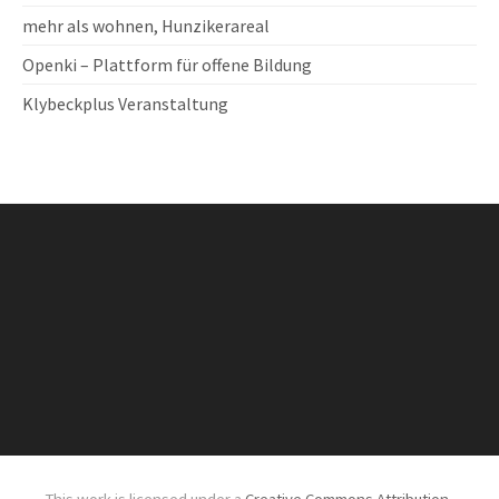
mehr als wohnen, Hunzikerareal
Openki – Plattform für offene Bildung
Klybeckplus Veranstaltung
This work is licensed under a
Creative Commons Attribution-