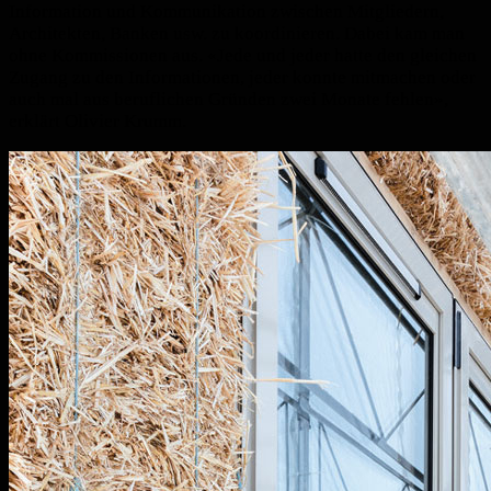
Information und Kommunikation zwischen Mitgliedern,
Architekten, Banken usw. zu koordinieren. Dabei kam man
ohne Kommissionen aus. «Jede und jeder hatte den gleichen
Zugang zu den Informationen, jeder konnte mitmachen oder
auch mal aus beruflichen Gründen zwei Monate fehlen»,
erklärt Olivier Krumm.