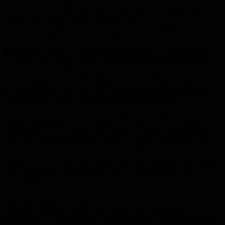
zusätzliche Aufzüge als nötig erweisen sollten. Ob dies je
der Fall sein wird, wissen wir nicht – aber wir haben nun auf
jeden Fall wunderschöne Liftschächte!»
In Genf beträgt die minimale Raumhöhe im Wohnbereich 2,6
Meter. «Die Höhe von 2,7 Metern wäre nie zustande
gekommen, wenn nicht künftige Bewohner in das Projekt
involviert gewesen wären», ist Olivier Krumm überzeugt.
Das kommt dem Raumgefühl zugute, gerade dort, wo die
Zimmergrösse nur zwölf Quadratmeter beträgt, entsprechend
der kantonalen Norm für preisgünstige Wohnungen HBM.
«Tatsächlich war bei der Projektentwicklung die
bescheidene Grösse der Wohnungen eine unserer
Hauptsorgen. Doch jetzt sehen wir, dass die Wohnungen
funktionieren, vor allem auch dank der guten Belichtung
über die raumhohen Fenstertüren», ergänzt Nicolas Fournier.
Doch manchmal müsse man die Architekten auch machen
lassen. So verdanke man ihnen etwa die hübsche Südfassade
oder liess sie die Putzfassade auf der Nordseite selbst
auswählen.
Aufwand wie Privathaus
Architekt Michael Hofer bezeichnet das Abenteuer der
partizipativen Planung als bereichernd. Die Zusammenarbeit