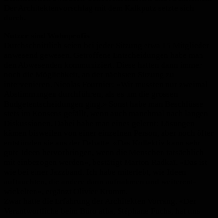
Der Architektenvorschlag mit dem Kalkputz setzte sich
durch.
Nutzer sind Wohnprofis
Durchschnittlich seien bei jeder Sitzung etwa 15 Mitglieder
anwesend gewesen. Getroffene Entscheidungen habe man
den Abwesenden kommuniziert. Diese hatten dann immer
noch die Möglichkeit, an der nächsten Sitzung zu
intervenieren. Nicolas Fournier: «Wir mussten nur zweimal
Abstimmungen durchführen, als es um die grossen
Budgetentscheidungen ging.» Sonst habe man Beschlüsse
stets im Konsens gefällt, wenn auch manchmal nach langen
Diskussionen. Dabei habe man eines gelernt: Lösungen
kämen bisweilen von einer einzelnen Person, aber noch öfter
entstünden sie aus der Debatte. «Das Kollektiv kann sehr
gute Ideen hervorbringen, wenn die Menschen tatsächlich
mit einbezogen werden», bestätigt Marton Radkaï. «Das ist
wie bei einer Jazzband. Ich habe miterlebt, wie Ideen
auftauchten, die andere dann aufnahmen und weiterent­
wickelten», ergänzt Olivier Krumm.
Zwar hatte die Erfahrung der Architekten Vorrang. «Der
Verantwortliche beim Büro atba, Stéphane Fuchs, hat uns