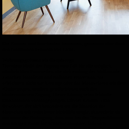
Die Zimmer sind bescheiden bemessen, geniessen aber dank
den raumhohen Fenstern viel Licht.
Wohnungsgrössen als Hauptsorge
Trotzdem bleibt der Zugang zum Lift für alle möglich,
nämlich über Passerellen, die sich entlang der Südfassade
zwischen Hausfront und Balkonen erstrecken. Sie
erleichtern nicht nur Umzüge oder das Manövrieren mit dem
Kinderwagen, sondern gewährleisten auch den
hindernisfreien Zugang. Dieser Lösung seien lebhafte
Diskussionen vorausgegangen. Olivier Krumm: «Ein
Bewohner, der sich besonders um die Situation der
Menschen mit reduzierter Mobilität sorgte, akzeptierte sie
nur unter der Bedingung, dass man bei den Treppenhäusern
den nötigen Raum für Schächte ausspare, falls sich