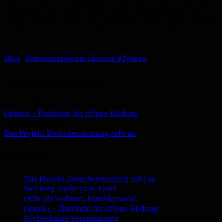
Fenster in den Wohnungstüren sind dafür ein gutes Beispiel.
Manche lassen sie frei, andere haben sie geschmückt und
einige verdeckt. «Man muss sich langsam mit allem vertraut
machen», weiss Marton Radkaï. «Es ist ein wenig wie ein
Dorf, das man nach und nach entdeckt.»
Blog
,
Referenzprojekte Dreieck Klybeck
Beitragsnavigation
Älterer Beitrag:
Openki – Plattform für offene Bildung
Neuerer Beitrag:
Das Projekt Zwischennutzung rollt an
Im Blog
Das Projekt Zwischennutzung rollt an
Siedlung Soubeyran, Genf
mehr als wohnen, Hunzikerareal
Openki – Plattform für offene Bildung
Klybeckplus Veranstaltung