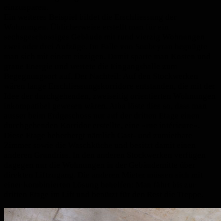
einzusparen.
Ein weiteres Beispiel bildet die Erschliessung der
Wohnungen. Üblicherweise erstellt man für ein
sechsgeschossiges Gebäude mit rund vierzig Wohnungen
zwei oder drei Aufzüge. Im Falle von Soubeyran begnügte
man sich mit einem einzigen. Damit sparte man Kosten und
graue Energie und wertete die Eingangshalle zum
Begegnungsort auf. Der Nachteil: Auf den Stockwerken
wären lange Erschliessungskorridore entstanden, die mit der
Idee der durchgehenden, zweiseitig orientierten Wohnungen
inkompatibel gewesen wären. Atba löste dies so, dass man
ausser beim Erd­geschoss nur auf der dritten Etage einen
durchgehenden Korridor erstellte, eine «rue intérieure».
Diese Etage beherbergt nämlich Gast- und zumiet­bare
Zimmer sowie die Waschküche und besitzt damit einen
anderen Grundriss. In den anderen Stockwerken verfügen
dagegen nur die Wohnungen in der Gebäudemitte über
direkten Liftzugang. Die anderen Mieter müssen sich mit
einer kombinierten Lösung behelfen: Man fährt bis zur
dritten Etage im Lift und benützt für den Rest die Treppe.