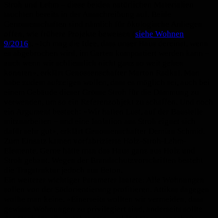
Stroh und Lehm – diese beiden natürlichen Materialien
tauchten bereits in der Ausschreibung auf. Beide
Genossenschaften sind nämlich für ökologische Anliegen
offen, wie frühere Projekte beweisen (
siehe Wohnen
9/2016
). «Ich mag die Idee, dass unser Haus dereinst, wenn
es abgebrochen wird, im Garten kompostiert werden kann –
auch wenn wir schliesslich nicht ganz so weit gehen
konnten», erklärt Genossenschafter Marton Radkaï. Man
habe zudem aufzeigen wollen, dass es möglich sei, auch bei
einem Gebäude dieser Grösse Stroh für die Dämmung zu
verwenden, um so ein Referenzobjekt zu schaffen. Und noch
ein Argument bestach: «Wir hatten Lust, auf der Baustelle
mitzuarbeiten – und eine Isolation aus Stroh eignet sich
dafür sehr gut», erklärt Genossenschafter Demian Schmid.
Zum Einsatz kamen vorfabrizierte Holz-Stroh-Lehm-
Elemente. Gerne hätte man das Haus ganz aus Holz und
Stroh gebaut. Wegen der Brandschutzvorschriften besteht
die Tragstruktur jedoch aus Beton.
Ein weiterer wichtiger Parameter lautete: Alle Wohnungen
sollen von der Südorientierung profitieren. Attikas dagegen
wollte man keine. «Einerseits wollten wir vermeiden, dass
gewisse Wohnungen zu privilegiert sind, anderseits sollte