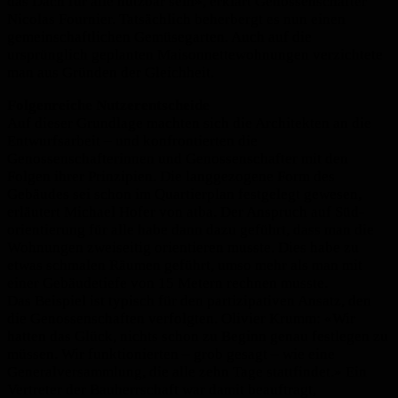
das Dach für alle nutzbar sein», erklärt Genossenschafter
Nicolas Fournier. Tatsächlich beherbergt es nun einen
gemeinschaftlichen Gemüsegarten. Auch auf die
ursprünglich geplanten Maisonnettewohnungen verzichtete
man aus Gründen der Gleichheit.
Folgenreiche Nutzerentscheide
Auf dieser Grundlage machten sich die Architekten an die
Entwurfsarbeit – und konfrontierten die
Genossenschafterinnen und Genossenschafter mit den
Folgen ihrer Prinzipien. Die langgezogene Form des
Gebäudes sei schon im Quartierplan festgelegt gewesen,
erläutert Michael Hofer von atba. Der Anspruch auf Süd­
orientierung für alle habe dann dazu geführt, dass man die
Wohnungen zweiseitig orientieren musste. Dies habe zu
etwas schmalen Räumen geführt, umso mehr als man mit
einer Gebäudetiefe von 15 Metern rechnen musste.
Das Beispiel ist typisch für den partizipativen Ansatz, den
die Genossenschaften verfolgten. Olivier Krumm: «Wir
hatten das Glück, nichts schon zu Beginn genau festlegen zu
müssen. Wir funktionierten – grob gesagt – wie eine
Generalversammlung, die alle zehn Tage stattfindet.» Ein
Vertreter der Bauherrschaft war damit beauftragt,