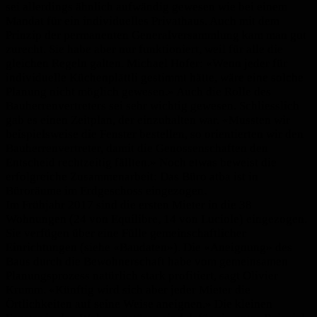
sei allerdings ähnlich aufwändig gewesen wie bei einem
Mandat für ein individuelles Privathaus. Auch mit dem
Prinzip der permanenten Generalversammlung kam man gut
zurecht. Sie habe aber nur funktioniert, weil für alle die
gleichen Regeln galten. Michael Hofer: «Wenn jeder für
individuelle Küchenplättli gestimmt hätte, wäre eine solche
Planung nicht möglich gewesen.» Auch die Rolle des
Bauherrenvertreters sei sehr wichtig gewesen. Schliesslich
gab es einen Zeitplan, der einzuhalten war. «Mussten wir
beispielsweise die Fenster bestellen, so orientierten wir den
Bauherrenvertreter, damit die Genossenschaften den
Entscheid rechtzeitig fällten.» Noch etwas beweist die
erfolgreiche Zusammenarbeit: Das Büro atba ist in
Büroräume im Erdgeschoss eingezogen.
Im Frühjahr 2017 sind die ersten Mieter in die 38
Wohnungen (24 von Equilibre, 14 von Luciole) eingezogen.
Sie verfügen über eine Fülle gemeinschaftlicher
Einrichtungen (siehe «Baudaten»). Die «Aneignung» des
Baus durch die Bewohnerschaft habe vom gemeinsamen
Planungsprozess natürlich stark profitiert, sagt Olivier
Krumm. «Künftig wird sich aber jeder Mieter die
Örtlichkeiten auf seine Weise aneignen.» Die kleinen