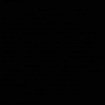
September 2017
Die enge Zusammenarbeit zwischen Architekturbüro und
Genossenschaftsmitgliedern zieht sich wie ein roter Faden
durch das Projekt Soubeyran. Die beiden
Baugenossenschaften Equilibre und Luciole hatten das Areal
an der Rue Soubeyran 7 im Genfer Quartier Servette im Jahr
2012 vom Kanton im Baurecht erhalten. Sie formulierten
ihre Konzeptideen zunächst in einem Pflichtenheft, das sie
einer kleinen Zahl von Architekturbüros unterbreiteten.
Diese lud man anschliessend ein, sich bei den Mitgliedern
vorzustellen. «Wir wollten auch nach dem Bauchgefühl
auswählen», erklärt Olivier Krumm von Equilibre. «Dies war
uns wichtig, wussten wir doch, dass wir fünf Jahre lang
zusammenarbeiten würden.» Den Zuschlag erhielt das
Genfer Büro atba SA, das sowohl mit ökologischen als auch
mit genossenschaftlichen Projekten Erfahrungen besitzt –
und bereits für Equilibre gebaut hat. Mit im Boot war CArPE,
ein Zusammenschluss von Architekten, die sich auf das
Bauen mit Stroh und Lehm spezialisiert haben und für die
auch die Bewohnerbeteiligung kein Neuland war.
Kompostierbares Haus