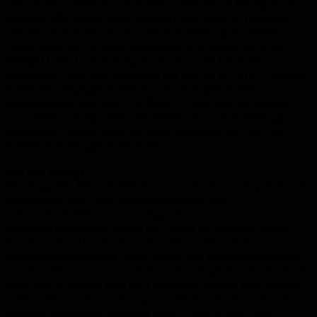
aber immer wieder daran erinnert, dass wir in Bezug auf das
Wohnen alle Profis sind», erinnert sich Nicolas Fournier.
«Tatsächlich kann ich aus meiner Erfahrung als Mieter
sagen, dass ich bei allen Wohnungen, in denen ich lebte,
Mängel fand. Und dies lag daran, dass die baulichen
Entscheide ohne den Einbezug der Mieter getroffen worden
waren. Wir dagegen haben uns die Zeit genommen,
überzeugende Lösungen zu finden», hält Marton Radkaï
fest. Zudem ak­zeptierten die Bewohner auch schwierige
Entscheide besser, wenn sie beim Abwägen der Vor- und
Nachteile dabei gewesen seien.
Ein Lift genügt
Die Frage der Wirtschaftlichkeit war dabei immer präsent. So
entschieden die Genossenschafterinnen und
Genossenschafter zwar, ein eigenes
Abwasserreinigungssystem im Garten zu erstellen (siehe
Kasten) – ein Abenteuer, in das sich ein klassischer
Immobilienentwickler schon wegen der Hunderttausenden
von Franken an Zusatzinvestitionen nie gestürzt hätte. Doch
gleichzeitig konnte man sich erlauben, Wände und Decken
in Rohbeton zu belassen – was wiederum für den privaten
Investor unmöglich gewesen wäre – und so viel Geld