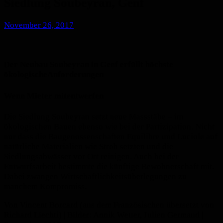
Siedlung Soubeyran, Genf
November 26, 2017
Der Neubau Soubeyran in Genf erfüllt höchste
ökologischeAnforderungen
Wenn Mieter mitentwerfen
Die Siedlung Soubeyran setzt neue Massstäbe – im
ökologischen Bauen ebenso wie bei der Partizipation. Nicht
nur dass die Baugenossenschaften Equilibre und Luciole auf
natürliche Materialien wie Stroh setzten und die
Siedlungsabwässer vor Ort reinigen. Auch bei der
Entwurfsarbeit bestimmte die künftige Bewohnerschaft mit.
Dabei zwangen Wirtschaftlichkeitsüberlegungen zu
manchem Kompromiss.
Von Vincent Borcard (aus dem Französischen übersetzt von
Richard Liechti) | Bilder: Annik Wetter, Julien Germaud |