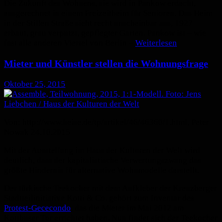
Die Zukunft des Wohnens, sie wird in Pankow erdacht,
ausgerechnet in einem Freizeitheim für Senioren. Das Heim
in der Stillen Straße sieht recht unscheinbar aus, 1927
erbaut, grau verputzt, gepflegter Garten. Pankow ist – wie
fast alle anderen Viertel von Berlin –
Weiterlesen
Mieter und Künstler stellen die Wohnungsfrage
Oktober 25, 2015
Von: http://www.heise.de/tp/artikel/46/46360/1.html, Peter
Nowak 24.10.2015
Mit der Ausstellung im Haus der Kulturen der Welt wird
deutlich, dass der kapitalistische Verwertungszwang das
größte Hindernis für alternative Wohnmodelle darstellt.
Der türkische Teekocher mit dem Aufkleber der Kreuzberger
Stadtteilinitiative Kotti & Co. gehört zum Inventar des
Protest-Gececondo
, das die Mieter im Mai 2012 am
Kottbuser Tor errichtet haben. Nun findet sich der Teekocher