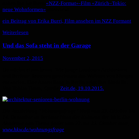
haben ihn für ­ihren
«NZZ-Format»-Film «Zürich–Tokio:
neue Wohnformen»
interviewt.
ein Beitrag von Erika Burri, Film ansehen im NZZ Formant
Weiterlesen
Und das Sofa steht in der Garage
November 2, 2015
Da wächst etwas heran: Wie junge Londoner Architekten
und Berliner Senioren gemeinsam das Wohnen von Morgen
entwerfen. Eine Ausstellung in Berlin zeigt ihre Modelle.
Von Tobias Timm, Quelle
Zeit.de, 19.10.2015.
Die Ausstellung “Wohnungsfrage” läuft vom 23. Oktober bis
14. Dezember im Berliner Haus der Kulturen der Welt. Die
Akademie zum Thema findet vom 22. bis 23. Oktober statt;
www.hkw.de/wohnungsfrage