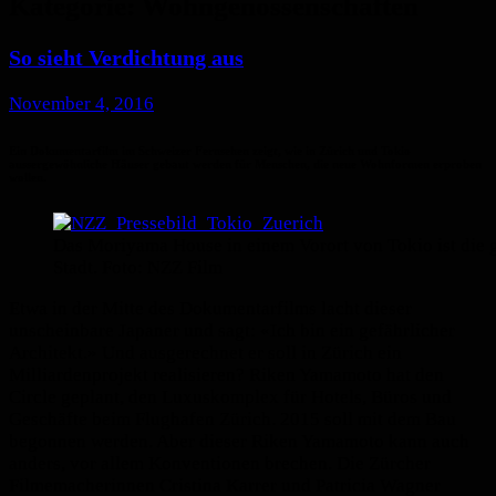
Kategorie:
Wohngenossenschaften
So sieht Verdichtung aus
November 4, 2016
Ein Dokumentarfilm im Schweizer Fernsehen zeigt, wie in Zürich und Tokio
aussergewöhnliche Häuser gebaut werden für Menschen, die neue Wohnformen erproben
wollen.
Das Moriyama House in einem Vorort von Tokio ist die 
Stadt. Foto: NZZ Film
Etwa in der Mitte des Dokumentarfilms lacht dieser
unscheinbare Japaner und sagt: «Ich bin ein gefährlicher
Architekt.» Und ausgerechnet er soll in Zürich ein
Milliardenprojekt realisieren? Riken Yamamoto hat den
Circle geplant, den ­Luxuskomplex für Hotels, Büros und
Geschäfte beim Flughafen Zürich. 2015 soll mit dem Bau
begonnen werden. Aber dieser Riken Yamamoto kann auch
anders, vor allem Konventionen brechen. Die Zürcher
Filmemacherinnen Cristina Karrer und Patricia Wagner