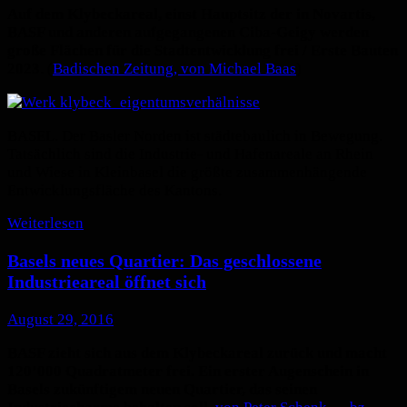
Auf dem Klybeckareal, einst Hauptsitz der in Novartis,
BASF und anderen aufgegangenen Ciba-Geigy werden
große Flächen für die Stadtentwicklung frei / Erste Bauten
2023
. (
Badischen Zeitung, von Michael Baas
)
BASEL.
Der Basler Norden ist städtebaulich in Bewegung.
Tatsächlich sind die Industrie- und Hafenareale an Rhein
und Wiese in Kleinbasel die größte zusammenhängende
Entwicklungsfläche des Kantons.
Weiterlesen
Basels neues Quartier: Das geschlossene
Industrieareal öffnet sich
August 29, 2016
BASF zieht sich aus dem Klybeckareal zurück und macht
120’000 Quadratmeter frei. Ein erster Augenschein in
Basels zukünftigem neuen Quartier, das seinen