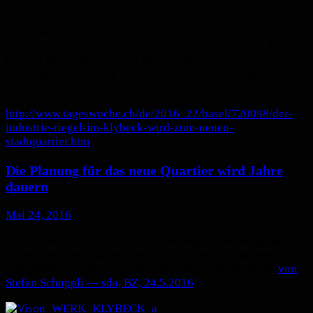
24.5.2016
Die Industrieareale von Novartis und BASF im Klybeck
sollen sich zu einem neuen Stadtquartier entwickeln. Der
Kanton Basel-Stadt hat mit den beiden Unternehmen eine
Planungsvereinbarung abgeschlossen. Von Dominique
Spirgi
http://www.tageswoche.ch/de/2016_22/basel/720098/der-
industrie-riegel-im-klybeck-wird-zum-neuen-
stadtquartier.htm
Die Planung für das neue Quartier wird Jahre
dauern
Mai 24, 2016
Das Klybeck-Areal hat als Industriequartier weitgehend
ausgedient. Jetzt haben der Kanton Basel-Stadt, Novartis
und BASF eine Planungsvereinbarung unterzeichnet.
von
Stefan Schuppli — sda, BZ,
24.5.2016