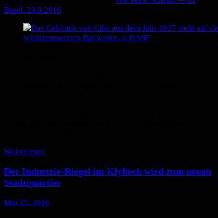
Industriecharme behalten soll.
von Peter Schenk — bz
Basel,
29.8.2016
Das Gebäude von Ciba aus dem Jahr 1937 steht auf der I
Bauwerke. © BASF
Es ist ein riesiges Projekt. 285’000 Quadratmeter oder 40
Fussballfelder umfasst das bis anhin geschlossene
Industrieareal Klybeck. Hier soll ab 2023 ein lebendiges
Quartier entstehen, in dem verschiedene Wohnformen,
Arbeitsplätze, Grünanlagen, Schulen, Kindergärten und
Beizen gemischt werden, wie Katrin Oser, Projektleiterin im
baselstädtischen Planungsamt, erklärte.
Weiterlesen
Der Industrie-Riegel im Klybeck wird zum neuen
Stadtquartier
Mai 25, 2016