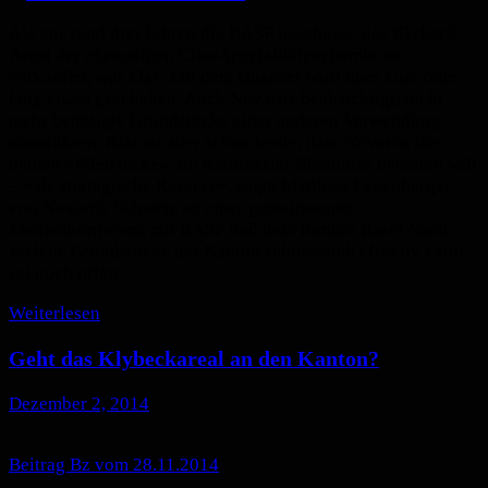
Als vor rund drei Jahren die BASF beschloss, das Klybeck-
Areal der ehemaligen Ciba-Spezialitätenchemie zu
verkaufen, war klar: Mit dem Quartier wird über kurz oder
lang etwas geschehen. Auch Novartis beabsichtigt, nicht
mehr benötigte Grundstücke einer anderen Verwendung
zuzuführen. Klar ist aber schon heute, dass Novartis die
beiden «Filetstücke» am Kleinbasler Rheinufer behalten will
– «als strategische Reserve», sagte Matthias Leuenberger
von Novartis Schweiz an einer gemeinsamen
Medienkonferenz mit BASF und dem Kanton Basel-Stadt.
Welche Grundstücke der Kanton schliesslich effektiv kauft,
sei noch offen.
Weiterlesen
Geht das Klybeckareal an den Kanton?
Dezember 2, 2014
Beitrag Bz vom 28.11.2014