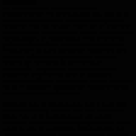
Denkmalschutz
Auf dem Areal stehen zahlreiche Bauten, die
denkmalpflegerisch von Bedeutung sind. Dazu zählt die im
Lauf der Jahre immer wieder erweiterte und aufgestockte
Gründerzeit Villa von Alexander Clavel, die der BASF heute
als Domizil dient; dazu zählen aber auch der erwähnte große
Pharmakomplex, der Produktionsbau K 90, zeitweise das
größte Textilfarbstoffwerk der Welt, das in der jüngeren
Vergangenheit mit außen angebrachten Stahlstreben noch
aufwändig erdbebensicher gemacht wurde (Foto), ein
Parkdeck oder die Kantine am der Ecke Mauer-,
Gärtnerstraße – insgesamt ein heterogenes Ensemble,
schildert der stellvertretende Leiter der kantonalen
Denkmalpflege Thomas Lutz, aber eben auch ein Spiegel der
erst im 19. Jahrhundert aufkommenden Industriearchitektur
und auch insofern etwas Besonderes.
Gleichwohl stehe der Denkmalschutz nicht an erster Stelle
der Arealentwicklung weiß Lutz, aber eben auch nicht an
letzter. Zwar sei die Nachnutzung auf sehr spezielle
Funktionen wie Produktion hin ausgelegter Gebäude immer
schwierig, wenn die ursprüngliche Nutzung entfalle und
“Gebäude ohne Nutzwert sind in Lebensgefahr”, weiß Lutz.