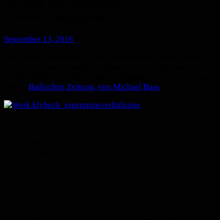
325.000 Quadratmeter
Entwicklungsgebiet
September 13, 2016
Auf dem Klybeckareal, einst Hauptsitz der in Novartis,
BASF und anderen aufgegangenen Ciba-Geigy werden
große Flächen für die Stadtentwicklung frei / Erste Bauten
2023
. (
Badischen Zeitung, von Michael Baas
)
BASEL.
Der Basler Norden ist städtebaulich in Bewegung.
Tatsächlich sind die Industrie- und Hafenareale an Rhein
und Wiese in Kleinbasel die größte zusammenhängende
Entwicklungsfläche des Kantons.
Eines der Vorhaben da ist “Klybeck plus”; der Titel steht für
die Transformation des Firmenareals der nach 1996 in
Novartis, BASF und anderen Firmen aufgegangenen Ciba-
Geigy. Mit rund 325 000 Quadratmetern ist es das größte
Entwicklungsgebiet in Basel überhaupt und für die Stadt von
“großer Bedeutung”, sagte Kantonsbaumeister Beat