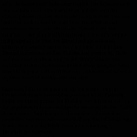
steht. In diesen zwei Teilarealen betreibt der Konzern nach
wie vor Labors, ein Rechenzentrum und dort sitzt der
Onkologiebereich, den der Konzern stark forciert. Das soll
zunächst auch so bleiben, sagt Oser. Die Flächen und
Immobilien seien nicht zuletzt ein “Überlauf für den
Campus” – zumal in nördlichen Bereich über eine weitere
Fußgängerbrücke über den Rhein nachgedacht wird.
Gleichwohl werde Novartis die Nutzungen auch in dem
Bereich optimieren, so dass Flächen frei werden für Dritte
und das Areal geöffnet wird für die Öffentlichkeit. Das
zwischen Mauer-, Gärtnerstraße und Wiese gelegene Areal
(Grafik) dagegen will auch Novartis verkaufen, selbst wenn
da heute zum Teil noch produziert wird.
Gute Geschäfte indes erwarten die Konzerne mit den
Grundstücken und Immobilien zunächst nicht. Vielmehr
sollen die Erlöse primär den Rückbau der Infrastruktur und
die gegebenenfalls notwendigen Sanierungen decken. Nach
ihren eigenen Angaben gehen beide dabei derzeit aber
zumindest von einer schwarzen Null aus, das jedenfalls sagt
Ferenc Dene aus der BASF-Immobilienabteilung.
Die Ziele des Kantons