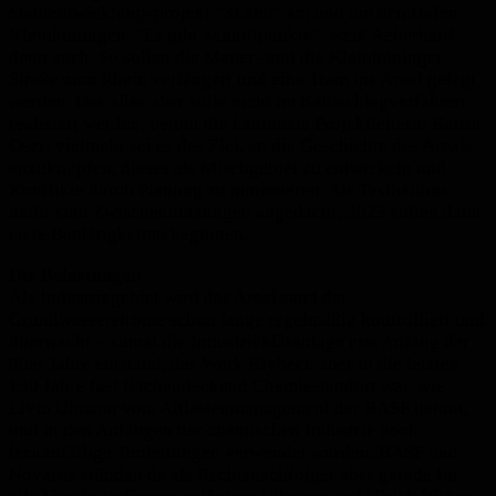
Stadtentwicklungsprojekt “3Land” am und um den Hafen
Kleinhüningen. “Es gibt Schnittpunkte”, weiß Aeberhard
denn auch. So sollen die Mauer- und die Kleinhüninger
Straße zum Rhein verlängert und eine Tram ins Areal gelegt
werden. Das alles aber solle nicht im Kahlschlagverfahren
realisiert werden, betont die kantonale Projektleiterin Katrin
Oser; vielmehr sei es das Ziel, an die Geschichte des Areals
anzuknüpfen, dieses als Mischgebiet zu entwickeln und
Konflikte durch Planung zu minimieren. Als Testballons
dafür sind Zwischennutzungen angedacht; 2023 sollen dann
erste Bautätigkeiten beginnen.
Die Belastungen
Als Industriegebiet wird das Areal samt der
Grundwasserströme schon lange regelmäßig kontrolliert und
überwacht – zumal die Industriekläranlage erst Anfang der
80er Jahre entstand, das Werk Klybeck aber in die letzten
150 Jahre fast flächendeckend Chemiestandort war, wie
Livio Ulmann vom Altlastenmanagement der BASF betont,
und in den Anfängen der chemischen Industrie noch
leckanfällige Tonleitungen verwendet wurden. BASF und
Novartis stünden da als Rechtsnachfolger aber gerade für