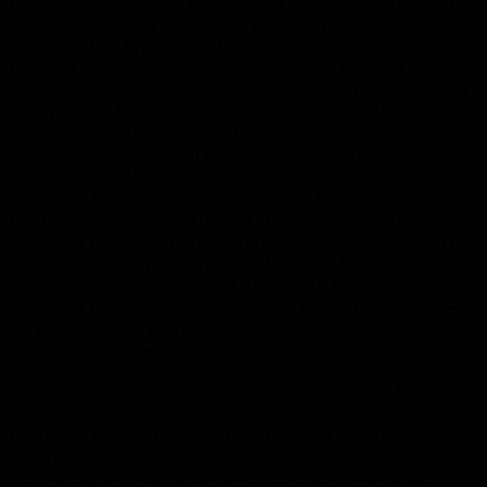
Für den Kanton sei die Entwicklung “ein Glücksfall”, sagt
Kantonsbaumeister Aeberhard. Denn sie eröffne mehrere
Optionen. Das beginnt für den notorisch mit
Flächenknappheit ringenden Stadt-Kanton mit der Chance,
neue Betriebe und Industrien anzusiedeln. So werden vorab
denn auch 50 000 Quadratmeter als Wirtschaftsfläche
reserviert. Vor allem aber eröffnet sich eine Chance zu
weiterem Wohnungsbau, und zwar in vielen Facetten – von
genossenschaftlichen und studentischen Wohnformen bis zu
Eigentum. Letztlich sei das ein weiterer Baustein,
Pendlerströme aus dem Umland einzudämmen. Tatsächlich
strebe der Kanton mit seinen Entwicklungsgebieten auch an,
das Wachstum zwischen Arbeitsplätzen und Bevölkerung
besser auszubalancieren, sagt Aeberhard. Eine Position, die
viele vom Basler Boom profitierende Umlandgemeinden –
auch die im Kreis Lörrach – wohl mit gemischten Gefühlen
zur Kenntnis nehmen werden.
Zudem biete die Entwicklung die städtebauliche Chance, den
trennenden Charakter des Gebietes, das sich “wie ein
Riegel” in die Stadt schiebt, aufzubrechen und die
umliegenden Viertel besser zu vernetzen – zumal in
Verbindung mit dem direkt anschließenden trinationalen