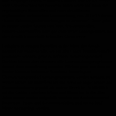
alle Vorgängerfirmen, erläutern Ullmann und Ulrich Weber
vom Umweltschutz bei Novartis. Indes seien auf Basis der
regelmäßigen Kontrollen und einer detaillierten
ergänzenden technischen Untersuchung von 2014/15 derzeit
“keine Belastungsüberraschungen zu erwarten”. Zwar gebe
es immer wieder Spuren von Teer, Schwermetallen,
Kohlenwasserstoffen oder gar chlorierter Lösungsmittel, das
aber deutlich unterhalb kritischer Grenzwerte.
Lediglich in einigen Parzellen in der Mitte des Areals
parallel zur Mauerstraße, wo bis 2013 noch Textilfarbstoffe
produziert wurden, gebe es definitiv Sanierungsbedarf.
Darüber hinaus aber deuteten alle Untersuchungsergebnisse
darauf, dass mittelfristig einzelne Flächen ganz aus dem im
Basler Kataster belasteter Standorte hinterlegten
Überwachungsbedarf herausgenommen werden können, ist
Weber sicher. Im Endeffekt sei das Areal so sogar besser auf
Kontaminationen geprüft als andere Bereiche. Schließlich
sei das Gebiet zwischen Wiese und Rhein bis in die 20er
Jahre immer wieder aufgefüllt worden mit Aushubmaterial,
Bauschutt, Haus- und Gewerbeabfällen und bis zu fünf
Meter hochgelegt worden.