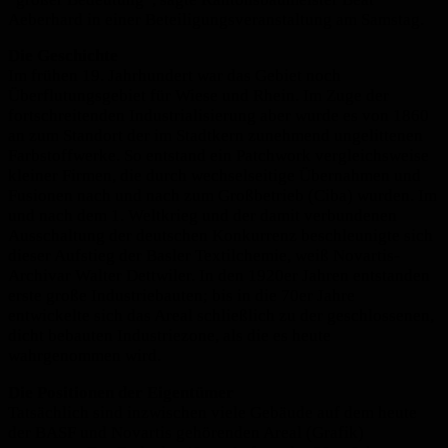
Aeberhard in einer Beteiligungsveranstaltung am Samstag.
Die Geschichte
Im frühen 19. Jahrhundert war das Gebiet noch
Überflutungsgebiet für Wiese und Rhein. Im Zuge der
fortschreitenden Industrialisierung aber wurde es von 1860
an zum Standort der im Stadtkern zunehmend ungelittenen
Farbstoffwerke. So entstand ein Patchwork vergleichsweise
kleiner Firmen, die durch wechselseitige Übernahmen und
Fusionen nach und nach zum Großbetrieb (Ciba) wurden. Im
und nach dem 1. Weltkrieg und der damit verbundenen
Ausschaltung der deutschen Konkurrenz beschleunigte sich
dieser Aufstieg der Basler Textilchemie, weiß Novartis-
Archivar Walter Dettwiler. In den 1920er Jahren entstanden
erste große Industriebauten; bis in die 70er Jahre
entwickelte sich das Areal schließlich zu der geschlossenen,
dicht bebauten Industriezone, als die es heute
wahrgenommen wird.
Die Positionen der Eigentümer
Tatsächlich sind inzwischen viele Gebäude auf dem heute
der BASF und Novartis gehörenden Areal (Grafik)