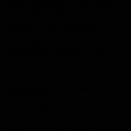
ungenutzt. Der Ende der 40er-, Anfang der 50er-Jahre
entstandene riesige Pharmakomplex mit der signifikanten
Backsteinklinkerfassade (großes Foto) am Ostrand zwischen
Wiese und Autobahn etwa ist nurmehr eine Hülle. Auch die
zeitweise vom US-Konzern Huntsman genutzten
Textilchemiegebäude liegen mittlerweile still und werden
dieser Tage chemiefrei gemacht. Gleichwohl befinden sich
nach wie vor rund 2250 Arbeitsplätze auf dem Areal, rund
250 bei der BASF, 2000 bei Novartis. Die BASF, die mit der
Ciba Spezialitätenchemie 2009 knapp die Hälfte des Areals
übernommen hat, dort inzwischen aber nur mehr den
Schweizer Hauptsitz betreibt, will sich denn auch ganz von
ihren 120 000 Quadratmetern trennen, schildert
Standortleiterin Michèle Perregaux. Zwar halte BASF am
Standort Basel, wo der Konzern noch rund 530
Mitarbeitende hat, fest, suche aber mittelfristig ein
geeignetes Mietobjekt.
Novartis dagegen will etwa ein Drittel seiner 165 000
Quadratmeter behalten, erläutert deren Projektleiter Markus
Oser. Dabei geht es um die zwei Parzellen direkt am Rhein,
gegenüber des Campus’ (Grafik), wo auch das in den 50er-
Jahren entstandene Hochhaus am Kopf der Dreirosenbrücke